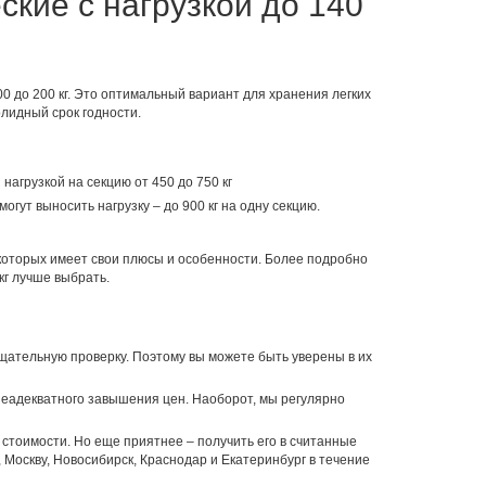
ские с нагрузкой до 140
 до 200 кг. Это оптимальный вариант для хранения легких
лидный срок годности.
нагрузкой на секцию от 450 до 750 кг
огут выносить нагрузку – до 900 кг на одну секцию.
 которых имеет свои плюсы и особенности. Более подробно
кг лучше выбрать.
ательную проверку. Поэтому вы можете быть уверены в их
неадекватного завышения цен. Наоборот, мы регулярно
 стоимости. Но еще приятнее – получить его в считанные
 Москву, Новосибирск, Краснодар и Екатеринбург в течение