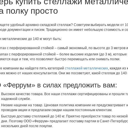
ерь купить стеллажи металличе
на полку просто
ищете удобный архивно-складской стеллаж? Советуем выбирать модели от 100
вроде документации и писем. Традиционно он имеет небольшую стоимость и со
 металлические до 140 кг могут быть:
тах с перфорированной стойкой – самый экономный, по высоте до 3 метров и 
епах с перфорированной стойкой – более высокие изделия (до 3 м), которые м
яются еще и тем, что позволяют быстро перемещать или снимать полки.
ге компании вы найдете пять категорий
стеллажей металлических
, каждая из
 них можно от наших консультантов. Они же посоветуют, какой стеллаж до 140 
«Феррум» в силах предложить вам:
Высокое качество товара. Все наши стеллажи сертифицированы и прошли тщ
надежной службе.
Низкие наценки на товар. Ценовая политика компании не предусматривает 
проводим акции и предлагаем скидки нашим постоянным клиентам.
Быструю доставку стеллажей до 140 кг. Приятно приобрести товар по низкой
дни. Поэтому ООО «Феррум» предлагает поставку партии в Санкт-Петербург,
нескольких дней после покупки.