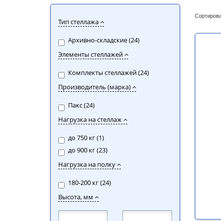
Сортирова
Тип стеллажа
Архивно-складские (
24
)
Элементы стеллажей
Комплекты стеллажей (
24
)
Производитель (марка)
Пакс (
24
)
Нагрузка на стеллаж
до 750 кг (
1
)
до 900 кг (
23
)
Нагрузка на полку
180-200 кг (
24
)
Высота, мм