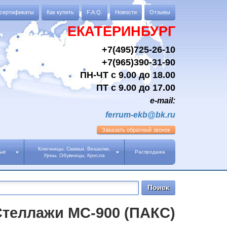
 сертификаты
Как купить
F.A.Q.
Новости
Отзывы
ЕКАТЕРИНБУРГ
+7(495)725-26-10
+7(965)390-31-90
ПН-ЧТ с 9.00 до 18.00
ПТ с 9.00 до 17.00
e-mail:
ferrum-ekb@bk.ru
Заказать
обратный звонок
Ключницы, Скамьи, Вешалки,
ные
Распродажа
Урны, Обувницы, Кресла
Стеллажи МС-900 (ПАКС)