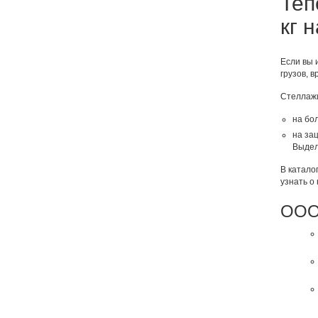
Теп
кг 
Если вы 
грузов, 
Стеллажи
на бол
на зац
Выдел
В катало
узнать о
ООО 