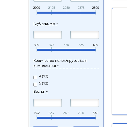
2000
2125
2250
2375
2500
Глубина, мм
300
375
450
525
600
Количество полок/ярусов (для
комплектов)
4 (
12
)
5 (
12
)
Вес, кг
19.2
22.7
26.2
29.6
33.1