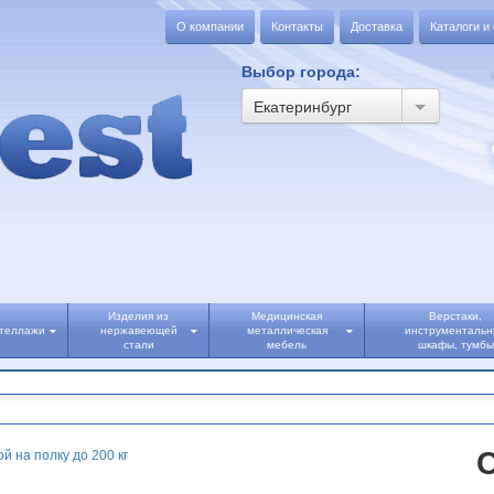
О компании
Контакты
Доставка
Каталоги и
Выбор города:
Екатеринбург
Изделия из
Медицинская
Верстаки,
теллажи
нержавеющей
металлическая
инструменталь
стали
мебель
шкафы, тумбы
й на полку до 200 кг