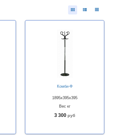
Комби-Ф
1895x395x395
Вес кг
3 300
руб