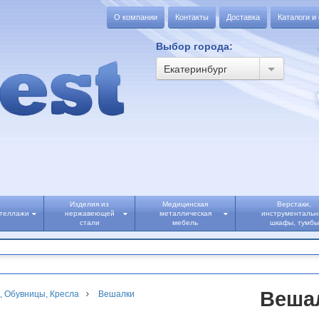
О компании
Контакты
Доставка
Каталоги и
Выбор города:
Екатеринбург
Изделия из
Медицинская
Верстаки,
теллажи
нержавеющей
металлическая
инструменталь
стали
мебель
шкафы, тумбы
Веша
, Обувницы, Кресла
Вешалки