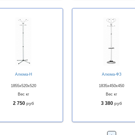
Алюма-Н
Алюма-ФЗ
1855x520x520
1835x450x450
Вес кг
Вес кг
2 750
3 380
руб
руб