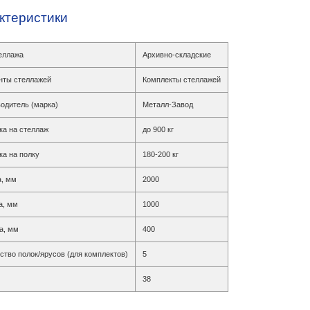
ктеристики
еллажа
Архивно-складские
нты стеллажей
Комплекты стеллажей
одитель (марка)
Металл-Завод
ка на стеллаж
до 900 кг
ка на полку
180-200 кг
, мм
2000
а, мм
1000
а, мм
400
ство полок/ярусов (для комплектов)
5
38