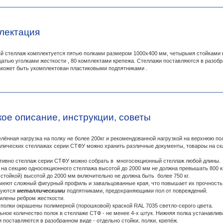
лектация
теллаж комплектуется пятью полками размером 1000х400 мм, четырьмя стойками в
атью уголками жесткости , 80 комплектами крепежа. Стеллажи поставляются в разобра
может быть укомплектован пластиковыми подпятниками .
кое описание, инструкции, советы
лённая нагрузка на полку не более 200кг и рекомендованной нагрузкой на верхнюю полк
лических стеллажах серии СТФУ можно хранить различные документы, товароы на скла
тивно стеллаж серии СТФУ можно собрать в многосекционный стеллаж любой длины.
 на секцию односекционного стеллажа высотой до 2000 мм не должна превышать 800 кг
стойкой) высотой до 2000 мм включительно не должна быть более 750 кг.
меют сложный фигурный профиль и завальцованные края, что повышает их прочность, 
туются
металлическими
подпятниками, предохраняющими пол от повреждений.
илены ребром жесткости.
 полки окрашены полимерной (порошковой) краской RAL 7035 светло-серого цвета.
ное количество полок в стеллаже СТФ - не менее 4-х штук. Нижняя полка устанавлива
 поставляются в разобранном виде - отдельно стойки, полки, крепёж.