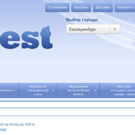
О компании
Контакты
Доставка
Каталоги и
Выбор города:
Екатеринбург
Изделия из
Медицинская
Верстаки,
теллажи
нержавеющей
металлическая
инструменталь
стали
мебель
шкафы, тумбы
й на полку до 200 кг
вод)