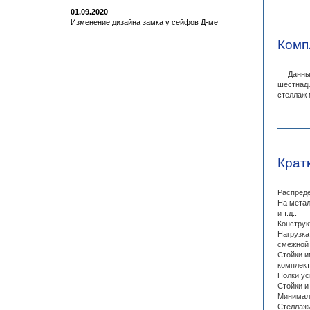
01.09.2020
Изменение дизайна замка у сейфов Д-ме
Комп
Данный с
шестнадц
стеллаж 
Крат
Распреде
На метал
и т.д..
Конструк
Нагрузка
смежной 
Стойки и
комплек
Полки ус
Стойки и
Минималь
Стеллажи