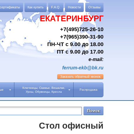
 сертификаты
Как купить
F.A.Q.
Новости
Отзывы
ЕКАТЕРИНБУРГ
+7(495)725-26-10
+7(965)390-31-90
ПН-ЧТ с 9.00 до 18.00
ПТ с 9.00 до 17.00
e-mail:
ferrum-ekb@bk.ru
Заказать
обратный звонок
Ключницы, Скамьи, Вешалки,
ные
Распродажа
Урны, Обувницы, Кресла
Стол офисный