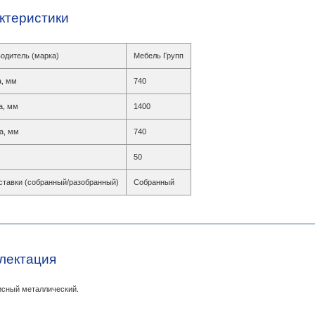
ктеристики
одитель (марка)
Мебель Групп
, мм
740
а, мм
1400
а, мм
740
50
ставки (собранный/разобранный)
Собранный
лектация
сный металлический.