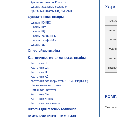
Архивные шкафы Роммель
Хара
Шкафы архивные сварные
Архивные шкафы СВ, АМ, АМТ
Бухгалтерские шкафы
Произв
Шкафы КБ/КБС
Шкафы ШМ
Высота
Шкафы КД
Шкафы-сейфы ШБ
Ширин
Шкафы-сейфы МБ
Шкафы SL
Глубин
Огнестойкие шкафы
Картотечные металлические шкафы
Вес, кг
Картотеки FB
Картотеки ШК
Вид по
Картотеки КР
Картотеки КД
Картотеки для форматов А1 и А0 (чертежи)
Настольные картотеки
Папки для картотек
Картотеки AFC
Комп
Картотеки Nobilis
Картотеки огнестойкие
Стол офи
Шкафы для газовых баллонов
Камеры-хранения (шкафы для