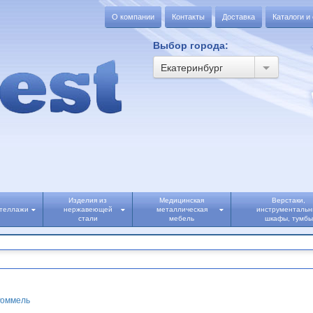
О компании
Контакты
Доставка
Каталоги и
Выбор города:
Екатеринбург
Изделия из
Медицинская
Верстаки,
теллажи
нержавеющей
металлическая
инструменталь
стали
мебель
шкафы, тумбы
Роммель